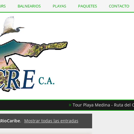
URS
BALNEARIOS
PLAYAS
PAQUETES
CONTACTO
Tour Playa Medina - Ruta del Cacao
RioCaribe
.
Mostrar todas las entradas