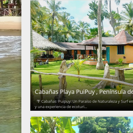
Cabañas Playa PuiPuy , Península de
🌴 Cabañas Puipuy: Un Paraíso de Naturaleza y Surf en 
y una experiencia de ecoturi...