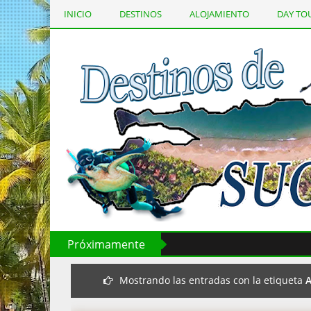
INICIO
DESTINOS
ALOJAMIENTO
DAY TO
Página Principal
Próximamente
Mostrando las entradas con la etiqueta
A