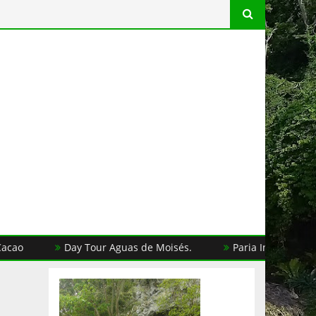
Day Tour Aguas de Moisés.
Paria Inolvidable 4días 3