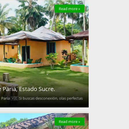
Read more »
 Paria, Estado Sucre.
Paria 🇻🇪 Si buscas desconexión, olas perfectas
Read more »