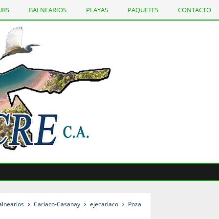
URS
BALNEARIOS
PLAYAS
PAQUETES
CONTACTO
Tou
alnearios
Cariaco-Casanay
ejecariaco
Poza