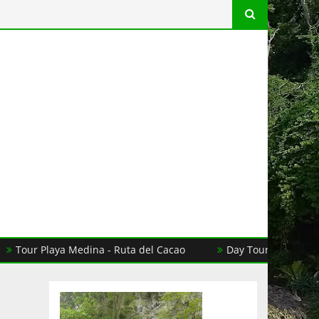
r Playa Medina - Ruta del Cacao
Day Tour Aguas de Moisés