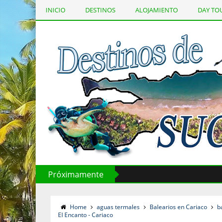
INICIO
DESTINOS
ALOJAMIENTO
DAY TO
Página Principal
Próximamente
Home
aguas termales
Balearios en Cariaco
b
El Encanto - Cariaco