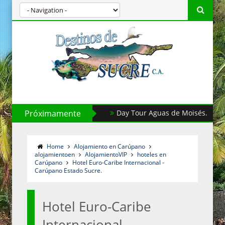
Próximamente
Day Tour Aguas de Moisés.
Par
Home
Alojamiento en Carúpano
alojamientoen
AlojamientoVIP
hoteles en
Carúpano
Hotel Euro-Caribe Internacional -
Carúpano Estado Sucre.
Hotel Euro-Caribe
Internacional -