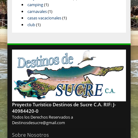
camping
(1)
carnavales
(1)
casas vacacionales
(1)
club
(1)
Proyecto Turístico Destinos de Sucre C.A. RIF: J-
40984420-0
Todos los Derechos Reservados a
Destinosdesucre@gmail.com
Sobre Nosotros