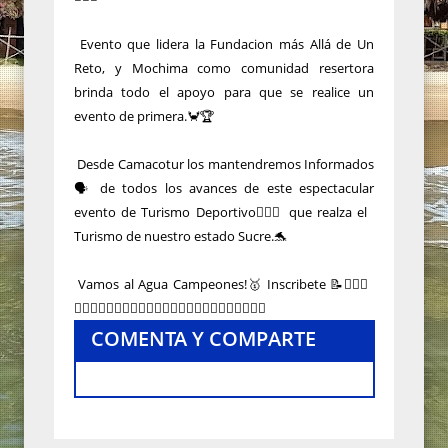
Evento que lidera la Fundacion más Allá de Un
Reto, y Mochima como comunidad resertora
brinda todo el apoyo para que se realice un
evento de primera.🦀🏆
Desde Camacotur los mantendremos Informados
🗣️ de todos los avances de este espectacular
evento de Turismo Deportivo🏊🏻‍♂️ que realza el
Turismo de nuestro estado Sucre.🐬
Vamos al Agua Campeones!🥇 Inscribete 📝🏊🏻‍♂️
🏊🏻‍♂️🏊🏻‍♂️🏊🏻‍♂️🏊🏻‍♂️🏊🏻‍♂️🏊🏻‍♂️🏊🏻‍♂️🏊🏻‍♂️
COMENTA Y COMPARTE