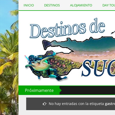
INICIO
DESTINOS
ALOJAMIENTO
DAY TO
Página Principal
Próximamente
No hay entradas con la etiqueta
gast