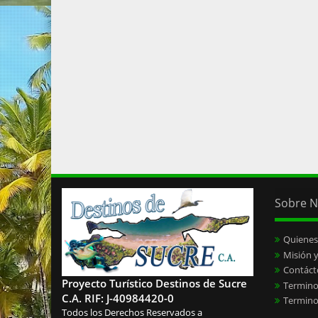
Sobre N
Quiene
Misión y
Contáct
Proyecto Turístico Destinos de Sucre
Termino
C.A. RIF: J-40984420-0
Termino
Todos los Derechos Reservados a