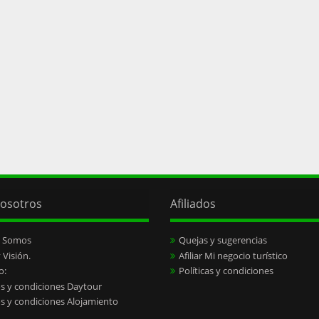
osotros
Afiliados
s Somos
Quejas y sugerencias
 Visión.
Afiliar Mi negocio turístico
o:
Políticas y condiciones
s y condiciones Daytour
s y condiciones Alojamiento