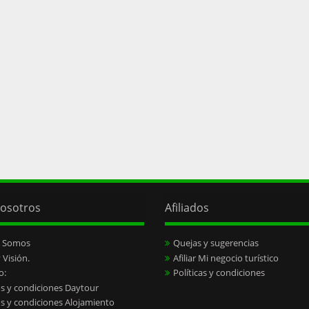
osotros
Afiliados
s Somos
Quejas y sugerencias
 Visión.
Afiliar Mi negocio turístico
o:
Políticas y condiciones
s y condiciones Daytour
s y condiciones Alojamiento