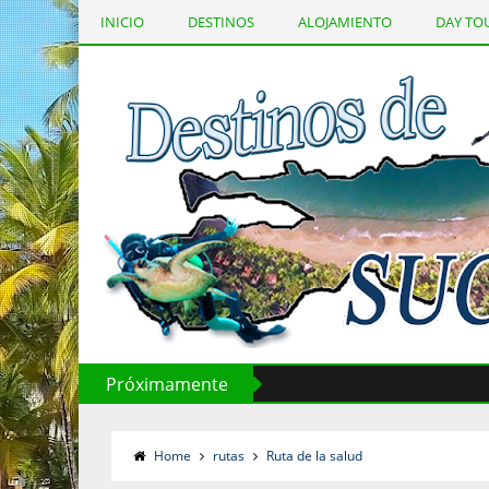
INICIO
DESTINOS
ALOJAMIENTO
DAY TO
Página Principal
Próximamente
Home
rutas
Ruta de la salud