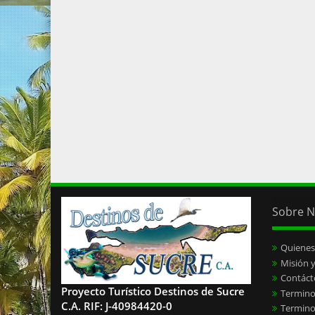
Sobre N
Quiene
Misión y
Contáct
Proyecto Turístico Destinos de Sucre
Termino
C.A. RIF: J-40984420-0
Termino