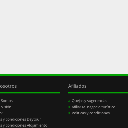
osotros
Afiliados
s Somos
Quejas y sugerencias
 Visión.
Afiliar Mi negocio turístico
o:
Políticas y condiciones
s y condiciones Daytour
s y condiciones Alojamiento