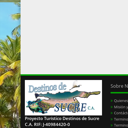
Sobre N
Quiene
Misión y
Contáct
Proyecto Turístico Destinos de Sucre
Termino
C.A. RIF: J-40984420-0
Termino