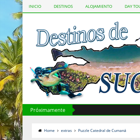
INICIO
DESTINOS
ALOJAMIENTO
DAY TO
Página Principal
Próximamente
Home
extras
Puzzle Catedral de Cumaná