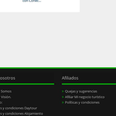
con Conec...
osotros
Afiliados
s Somos
Quejas y sugerencias
 Visión.
Afiliar Mi negocio turístico
o:
Políticas y condiciones
s y condiciones Daytour
s y condiciones Alojamiento