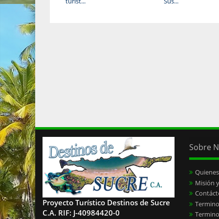
turíst...
Sus...
Sobre N
Quiene
Misión y
Contáct
Proyecto Turístico Destinos de Sucre
Termino
C.A. RIF: J-40984420-0
Termino