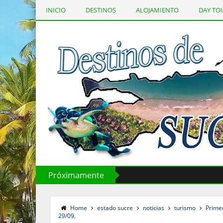
INICIO
DESTINOS
ALOJAMIENTO
DAY TO
Página Principal
Próximamente
Home
estado sucre
noticias
turismo
Primer
29/09.