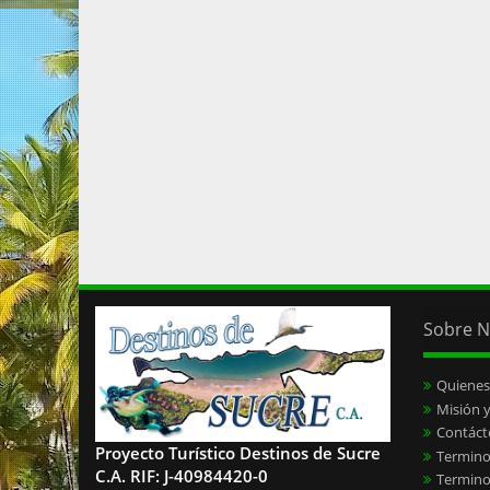
Sobre N
Quiene
Misión y
Contáct
Proyecto Turístico Destinos de Sucre
Termino
C.A. RIF: J-40984420-0
Termino