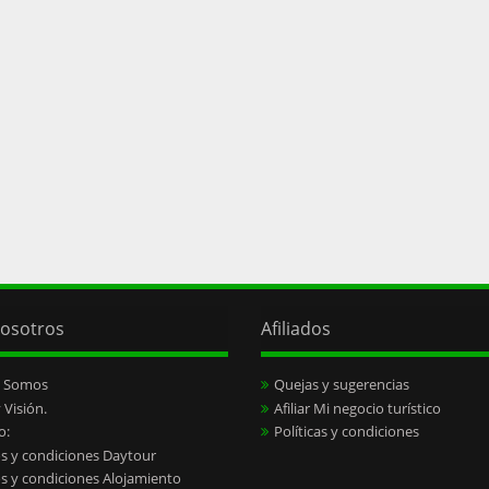
osotros
Afiliados
s Somos
Quejas y sugerencias
 Visión.
Afiliar Mi negocio turístico
o:
Políticas y condiciones
s y condiciones Daytour
s y condiciones Alojamiento