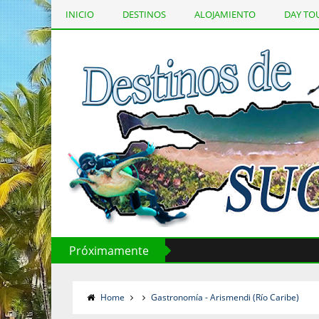
INICIO
DESTINOS
ALOJAMIENTO
DAY TO
Página Principal
Próximamente
Home
Gastronomía - Arismendi (Río Caribe)